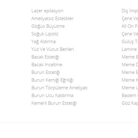
Lazer epilasyon
Diş İmpl
Ameliyatsız Estetikler
Çene Ve
Göğüs Büyütme
All On 
Soğuk Lipoliz
Çene Ve
Yağ Aldırma
Gülüş T
Yüz Ve Vücut Benleri
Lamine 
Bacak Estetiği
Meme B
Bacak İnceltme
Meme Di
Burun Estetiği
Meme Es
Burun Kemiği Eğriliği
Meme K
Burun Törpüleme Ameliyatı
Meme Uc
Burun Ucu Kaldırma
Badem G
Kemerli Burun Estetiği
Göz Kap