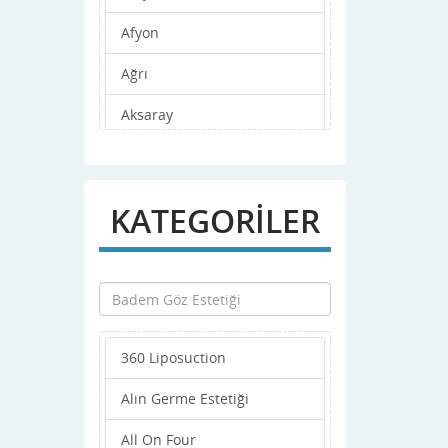
Afyon
Ağrı
Aksaray
Amasya
Ankara
KATEGORİLER
Antalya
Ardahan
Artvin
360 Liposuction
Aydın
Alın Germe Estetiği
Balıkesir
All On Four
Bartın