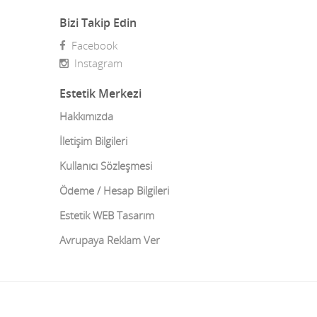
Bizi Takip Edin
Burun Estetiği Revizyonu
Denizli
Facebook
Burun Kemiği Eğriliği
Diyarbakır
Instagram
Burun Törpüleme Ameliyatı
Düzce
Estetik Merkezi
Burun Ucu Kaldırma
Edirne
Hakkımızda
İletişim Bilgileri
Çarpık Bacak Ameliyatı
Elazığ
Kullanıcı Sözleşmesi
Çene Estetiği
Erzincan
Ödeme / Hesap Bilgileri
Çene ve Diş Cerrahisi
Erzurum
Estetik WEB Tasarım
Çene ve Eklem Cerrahisi
Eskişehir
Avrupaya Reklam Ver
Cilt bakımı
Gaziantep
Cilt Sıkılaştırma
Giresun
Diğer Estetik hizmetler