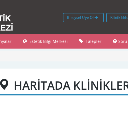
Bireysel Üye Ol
Klinik Ekl
yalar
Estetik Bilgi Merkezi
Talepler
Soru
HARİTADA KLİNİKLE