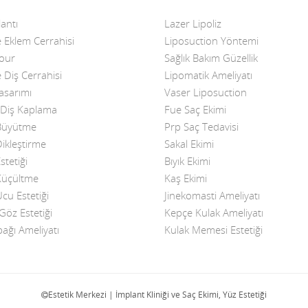
antı
Lazer Lipoliz
 Eklem Cerrahisi
Liposuction Yöntemi
Four
Sağlık Bakım Güzellik
 Diş Cerrahisi
Lipomatik Ameliyatı
asarımı
Vaser Liposuction
Diş Kaplama
Fue Saç Ekimi
üyütme
Prp Saç Tedavisi
kleştirme
Sakal Ekimi
tetiği
Bıyık Ekimi
üçültme
Kaş Ekimi
u Estetiği
Jinekomasti Ameliyatı
öz Estetiği
Kepçe Kulak Ameliyatı
ağı Ameliyatı
Kulak Memesi Estetiği
Estetik Merkezi | İmplant Kliniği ve Saç Ekimi, Yüz Estetiği