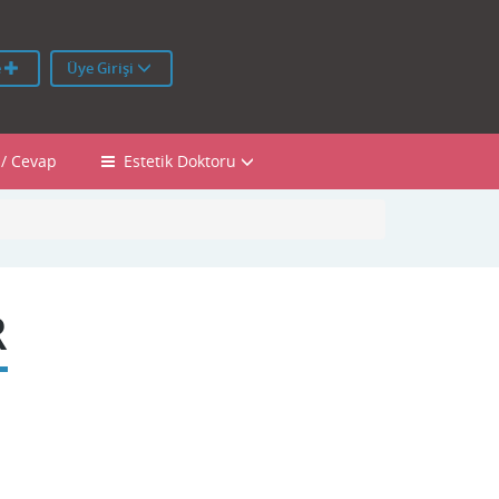
e
Üye Girişi
 / Cevap
Estetik Doktoru
R