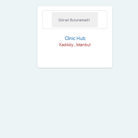
Clinic Hub
Kadıköy , İstanbul