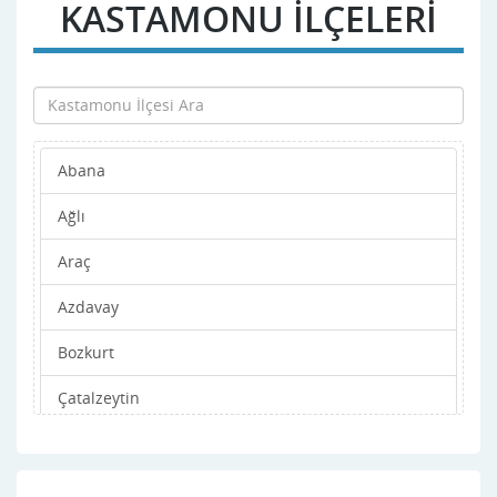
KASTAMONU İLÇELERİ
Abana
Ağlı
Araç
Azdavay
Bozkurt
Çatalzeytin
Cide
Daday