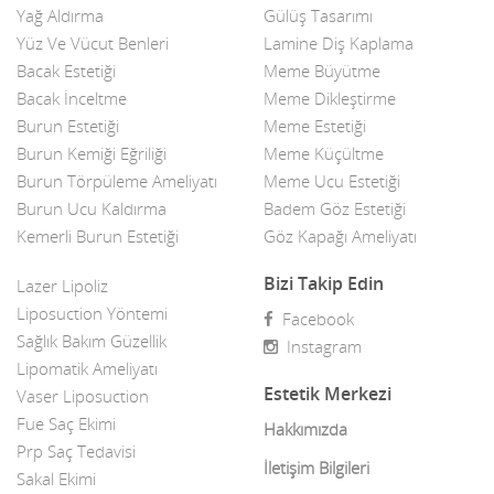
Yağ Aldırma
Gülüş Tasarımı
Çene Estetiği
Yüz Ve Vücut Benleri
Lamine Diş Kaplama
Bacak Estetiği
Meme Büyütme
Çene ve Diş Cerrahisi
Bacak İnceltme
Meme Dikleştirme
Burun Estetiği
Meme Estetiği
Çene ve Eklem Cerrahisi
Burun Kemiği Eğriliği
Meme Küçültme
Cilt bakımı
Burun Törpüleme Ameliyatı
Meme Ucu Estetiği
Burun Ucu Kaldırma
Badem Göz Estetiği
Cilt Sıkılaştırma
Kemerli Burun Estetiği
Göz Kapağı Ameliyatı
Diğer Estetik hizmetler
Bizi Takip Edin
Lazer Lipoliz
Diş Estetigi fiyatları
Liposuction Yöntemi
Facebook
Sağlık Bakım Güzellik
Instagram
Diş implantı
Lipomatik Ameliyatı
Estetik Merkezi
Vaser Liposuction
Diş Tedavileri
Fue Saç Ekimi
Hakkımızda
Doktorlar
Prp Saç Tedavisi
İletişim Bilgileri
Sakal Ekimi
Dudak Estetiği