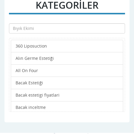
KATEGORİLER
Devrekani
Doğanyurt
Hanönü
360 Liposuction
ihsangazi
Alın Germe Estetiği
inebolu
All On Four
Küre
Bacak Estetiği
Merkez
Bacak estetigi fiyatlari
Pınarbaşı
Bacak inceltme
Şenpazar
Bacak Kalınlaştırma
Seydiler
Badem Göz Estetiği
Taşköprü