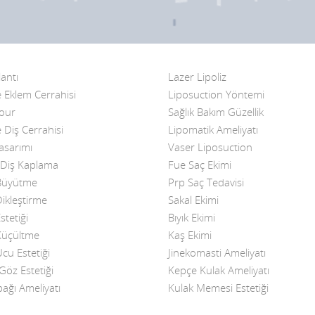
antı
Lazer Lipoliz
 Eklem Cerrahisi
Liposuction Yöntemi
Four
Sağlık Bakım Güzellik
 Diş Cerrahisi
Lipomatik Ameliyatı
asarımı
Vaser Liposuction
Diş Kaplama
Fue Saç Ekimi
üyütme
Prp Saç Tedavisi
kleştirme
Sakal Ekimi
tetiği
Bıyık Ekimi
üçültme
Kaş Ekimi
u Estetiği
Jinekomasti Ameliyatı
öz Estetiği
Kepçe Kulak Ameliyatı
ağı Ameliyatı
Kulak Memesi Estetiği