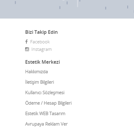
Burun Estetiği
Burun estetigi fiyatlari
Bizi Takip Edin
Burun Estetiği Revizyonu
Facebook
Burun Kemiği Eğriliği
Instagram
Burun Törpüleme Ameliyatı
Estetik Merkezi
Burun Ucu Kaldırma
Hakkımızda
İletişim Bilgileri
Çarpık Bacak Ameliyatı
Kullanıcı Sözleşmesi
Çene Estetiği
Ödeme / Hesap Bilgileri
Çene ve Diş Cerrahisi
Estetik WEB Tasarım
Çene ve Eklem Cerrahisi
Avrupaya Reklam Ver
Cilt bakımı