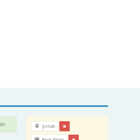
dır.
Şırnak
Bıyık Ekimi