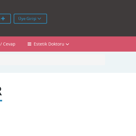
e
Üye Girişi
 / Cevap
Estetik Doktoru
R