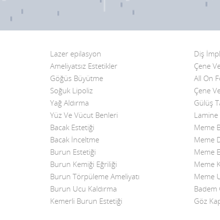
Lazer epilasyon
Diş İmpl
Ameliyatsız Estetikler
Çene Ve
Göğüs Büyütme
All On 
Soğuk Lipoliz
Çene Ve
Yağ Aldırma
Gülüş T
Yüz Ve Vücut Benleri
Lamine 
Bacak Estetiği
Meme B
Bacak İnceltme
Meme Di
Burun Estetiği
Meme Es
Burun Kemiği Eğriliği
Meme K
Burun Törpüleme Ameliyatı
Meme Uc
Burun Ucu Kaldırma
Badem G
Kemerli Burun Estetiği
Göz Kap