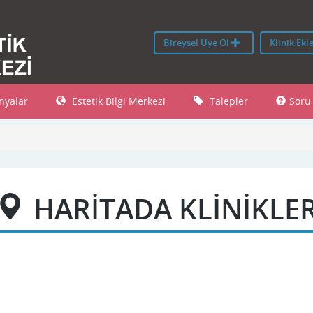
Bireysel Üye Ol
Klinik Ekl
yalar
Estetik Bilgi Merkezi
Talepler
Soru
HARİTADA KLİNİKLE