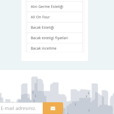
Alın Germe Estetiği
All On Four
Bacak Estetiği
Bacak estetigi fiyatlari
Bacak inceltme
Bacak Kalınlaştırma
Badem Göz Estetiği
Bişektomi (Yanak inceltme)
Bıyık Ekimi
Bölgesel zayıflama
Boyun Germe