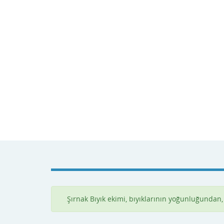
Şırnak Bıyık ekimi, bıyıklarının yoğunluğundan